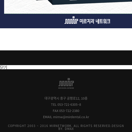
닫기
대구광역시 중구 공평로12, 10층
TEL 053-721-6305~8
FAX 053-722-2380
EMAIL mirnw@mirdental.co.kr
COPYRIGHT 2003 ~ 2016 MIRNETWORK. ALL RIGHTS RESERVED.
DESIGN
BY. DMAX