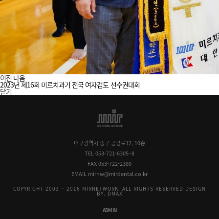
이전
다음
2023년 제16회 미르치과기 전국 여자검도 선수권대회
닫기
대구광역시 중구 공평로12, 10층
TEL 053-721-6305~8
FAX 053-722-2380
EMAIL mirnw@mirdental.co.kr
COPYRIGHT 2003 ~ 2016 MIRNETWORK. ALL RIGHTS RESERVED.
DESIGN
BY. DMAX
ADMIN