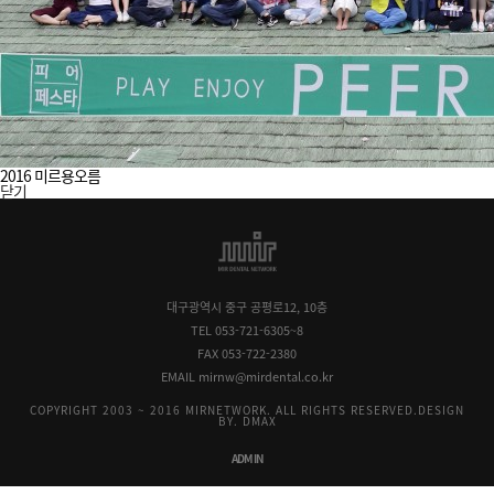
2016 미르용오름
닫기
대구광역시 중구 공평로12, 10층
TEL 053-721-6305~8
FAX 053-722-2380
EMAIL mirnw@mirdental.co.kr
COPYRIGHT 2003 ~ 2016 MIRNETWORK. ALL RIGHTS RESERVED.
DESIGN
BY. DMAX
ADMIN