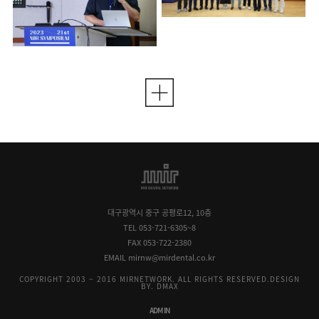
대구광역시 중구 공평로12, 10층
TEL 053-721-6305~8
FAX 053-722-2380
EMAIL mirnw@mirdental.co.kr
COPYRIGHT 2003 ~ 2016 MIRNETWORK. ALL RIGHTS RESERVED.
DESIGN
BY. DMAX
ADMIN