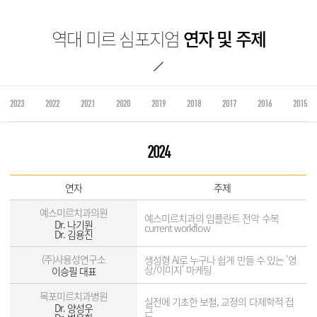
역대 미르 심포지엄
연자 및 주제
2023
2022
2021
2020
2019
2018
2017
2016
2015
2024
연자
주제
예스미르치과의원
예스미르치과의 임플란트 전악 수복
Dr. 나기원
current workflow
Dr. 김용진
(주)사용성연구소
생성형 AI로 누구나 쉽게 만들 수 있는 '영
상/이미지' 마케팅
이승필 대표
목포미르치과병원
실전에 기초한 보철, 교정의 다제학적 접
Dr. 양성우
근