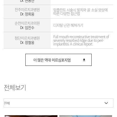
Dr. 변용한
전주미르치과병원
임플란트 시술시 발치와 골 소실 양상에
따른 다양한 접근법
Dr. 정회웅
순천미르치과의원
디지털 난관 헤쳐가기
Dr. 임진수
Full mouth reconstructive treatment of
첨단미르치과병원
severely resorbed ridge due to peri-
Dr. 정철웅
implantitis: A clinical report
더 많은 역대 미르심포지엄
전체보기